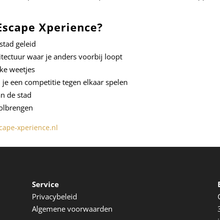
 Escape Xperience?
stad geleid
hitectuur waar je anders voorbij loopt
uke weetjes
je een competitie tegen elkaar spelen
n de stad
volbrengen
cape-xperience.nl
Service
Privacybeleid
Algemene voorwaarden